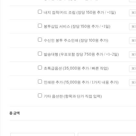
내지 접착/카드 조립 (장당
150
원 추가 / +1일)
보
봉투삽입 서비스 (장당
150
원 추가 / +1일)
보
수신인 봉투 주소인쇄 (장당
100
원 추가)
보
발송대행 (우표포함 장당
750
원 추가 / +1~2일)
보
초특급옵션 (
35,000
원 추가 / 빠른 작업)
보
인쇄판 추가 (
15,000
원 추가 / 1가지 내용 추가)
보
기타 옵션란 (항목과 단가 직접 입력)
총 금액