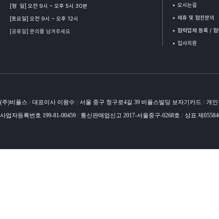
오시는길
[평 일] 오전 9시 ~ 오후 5시 30분
제휴 및 협찬문의
[토요일] 오전 9시 ~ 오후 12시
협력업체 등록 / 
[공휴일] 문의를 남겨주세요
입사지원
(주)비플스
대표이사 이왕수
서울 중구 청구로4길 39 비플스빌딩 보자기카드
개인
/
/
/
사업자등록번호 199-81-00459
통신판매업신고 2017-서울중구-0268호
상표 제0558
/
/