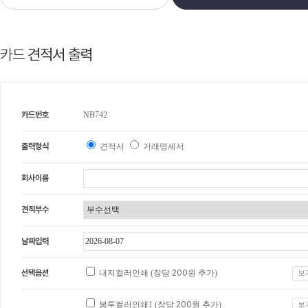
카드
견적서 출력
카드번호
NB742
출력형식
견적서
거래명세서
회사이름
견적부수
날짜입력
선택옵션
내지컬러인쇄 (장당
200
원 추가)
보
봉투컬러인쇄1 (장당
200
원 추가)
보