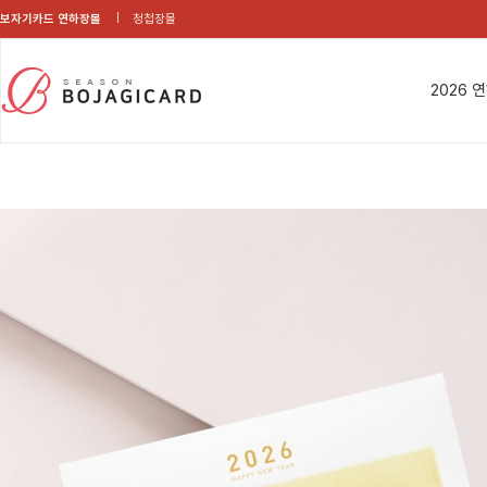
보자기카드 연하장몰
청첩장몰
2026 