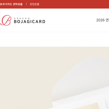
보자기카드 연하장몰
청첩장몰
2026 