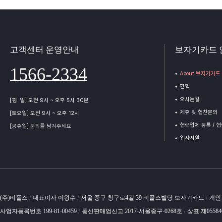
고객센터 운영안내
보자기카드 
1566-2334
About 보자기카드
연혁
오시는길
[평 일] 오전 9시 ~ 오후 5시 30분
제휴 및 협찬문의
[토요일] 오전 9시 ~ 오후 12시
협력업체 등록 / 
[공휴일] 문의를 남겨주세요
입사지원
(주)비플스
대표이사 이왕수
서울 중구 청구로4길 39 비플스빌딩 보자기카드
개인
/
/
/
사업자등록번호 199-81-00459
통신판매업신고 2017-서울중구-0268호
상표 제0558
/
/