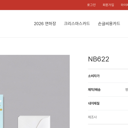
로그인
회원가입
마이
2026 연하장
크리스마스카드
손글씨용카드
NB622
소비자가
제작/배송
평
내지재질
제조사