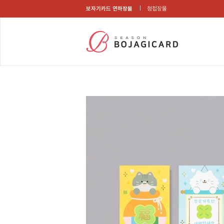
보자기카드 연하장몰
청첩장몰