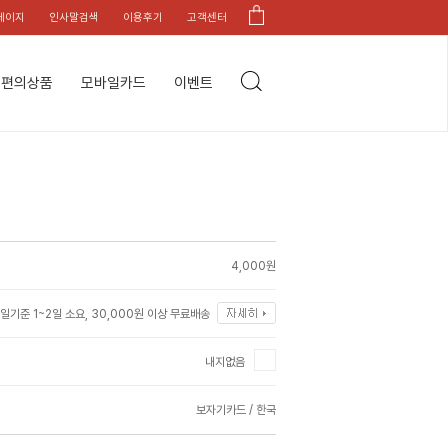
페이지
인사말검색
이용후기
고객센터
편의상품
모바일카드
이벤트
4,000원
일기준 1~2일 소요, 30,000원 이상 무료배송
내지없음
보자기카드 / 한국