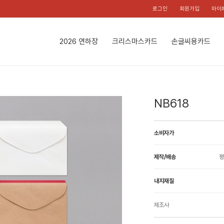
로그인
회원가입
마이
2026 연하장
크리스마스카드
손글씨용카드
NB618
소비자가
제작/배송
평
내지재질
제조사