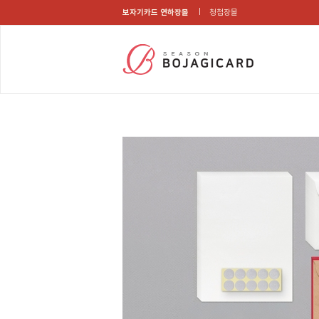
보자기카드 연하장몰
청첩장몰