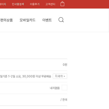
페이지
인사말검색
이용후기
고객센터
편의상품
모바일카드
이벤트
0원
일기준 1~2일 소요, 30,000원 이상 무료배송
내지없음
/ 한국