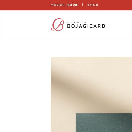
보자기카드 연하장몰
청첩장몰