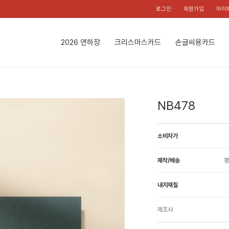
로그인
회원가입
마이
2026 연하장
크리스마스카드
손글씨용카드
NB478
소비자가
제작/배송
평
내지재질
제조사