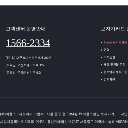
고객센터 운영안내
보자기카드 
1566-2334
About 보자기카드
연혁
오시는길
[평 일] 오전 9시 ~ 오후 5시 30분
제휴 및 협찬문의
[토요일] 오전 9시 ~ 오후 12시
협력업체 등록 / 
[공휴일] 문의를 남겨주세요
입사지원
(주)비플스
대표이사 이왕수
서울 중구 청구로4길 39 비플스빌딩 보자기카드
개인
/
/
/
사업자등록번호 199-81-00459
통신판매업신고 2017-서울중구-0268호
상표 제0558
/
/