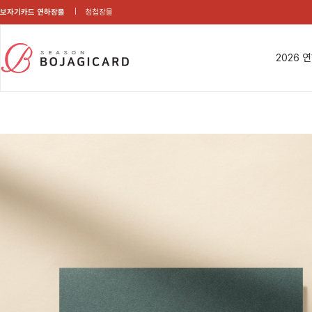
보자기카드 연하장몰
청첩장몰
2026 