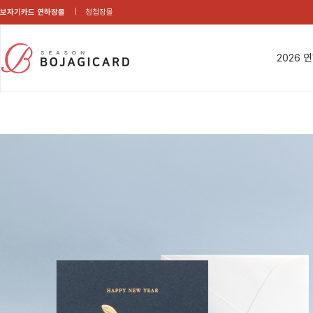
보자기카드 연하장몰
청첩장몰
2026 