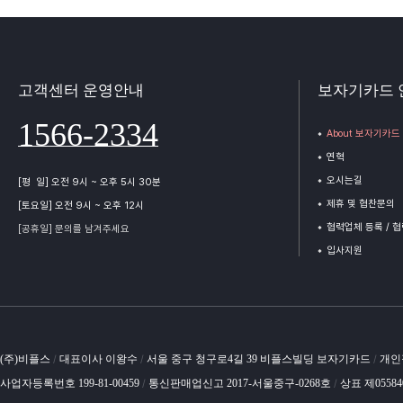
고객센터 운영안내
보자기카드 
1566-2334
About 보자기카드
연혁
오시는길
[평 일] 오전 9시 ~ 오후 5시 30분
제휴 및 협찬문의
[토요일] 오전 9시 ~ 오후 12시
협력업체 등록 / 
[공휴일] 문의를 남겨주세요
입사지원
(주)비플스
대표이사 이왕수
서울 중구 청구로4길 39 비플스빌딩 보자기카드
개인
/
/
/
사업자등록번호 199-81-00459
통신판매업신고 2017-서울중구-0268호
상표 제0558
/
/