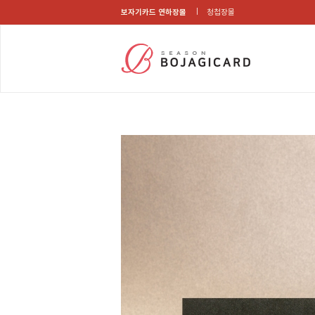
보자기카드 연하장몰
청첩장몰