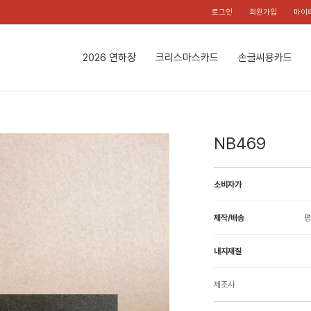
로그인
회원가입
마이
2026 연하장
크리스마스카드
손글씨용카드
NB469
소비자가
제작/배송
평
내지재질
제조사