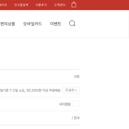
페이지
인사말검색
이용후기
고객센터
편의상품
모바일카드
이벤트
0원
일기준 1~2일 소요, 30,000원 이상 무료배송
내지없음
/ 한국