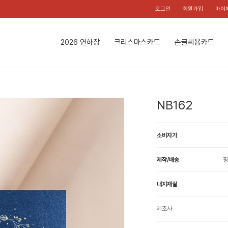
로그인
회원가입
마이
2026 연하장
크리스마스카드
손글씨용카드
NB162
소비자가
제작/배송
평
내지재질
제조사