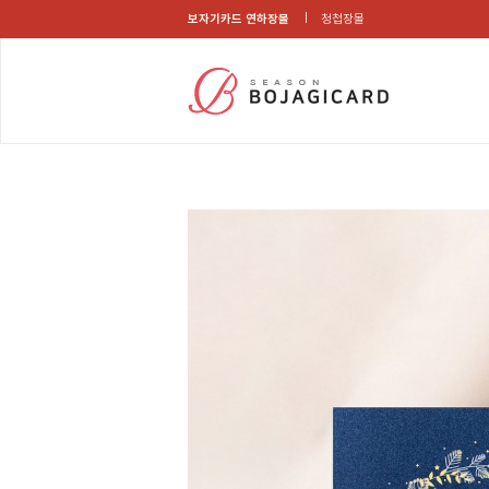
보자기카드 연하장몰
청첩장몰