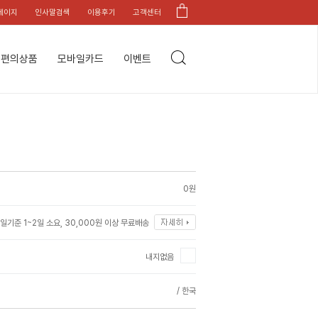
페이지
인사말검색
이용후기
고객센터
편의상품
모바일카드
이벤트
0원
일기준 1~2일 소요, 30,000원 이상 무료배송
내지없음
/ 한국