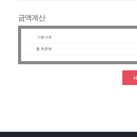
금액계산
기본가격
총 주문액