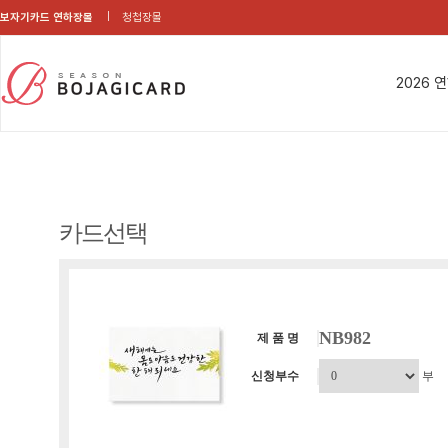
보자기카드 연하장몰
청첩장몰
2026 
카드선택
NB982
제 품 명
신청부수
부