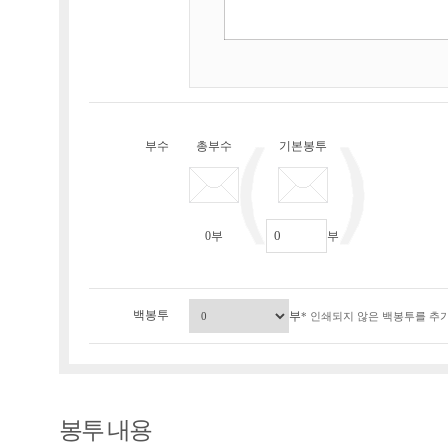
부수
총부수
기본봉투
0
부
부
백봉투
부
* 인쇄되지 않은 백봉투를 추가
봉투 내용