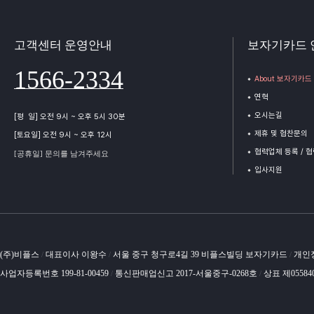
고객센터 운영안내
보자기카드 
1566-2334
About 보자기카드
연혁
오시는길
[평 일] 오전 9시 ~ 오후 5시 30분
제휴 및 협찬문의
[토요일] 오전 9시 ~ 오후 12시
협력업체 등록 / 
[공휴일] 문의를 남겨주세요
입사지원
(주)비플스
대표이사 이왕수
서울 중구 청구로4길 39 비플스빌딩 보자기카드
개인
/
/
/
사업자등록번호 199-81-00459
통신판매업신고 2017-서울중구-0268호
상표 제05584
/
/