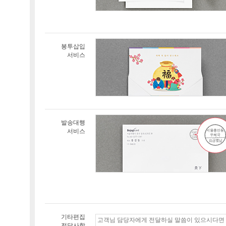
봉투삽입
서비스
발송대행
서비스
기타편집
전달사항