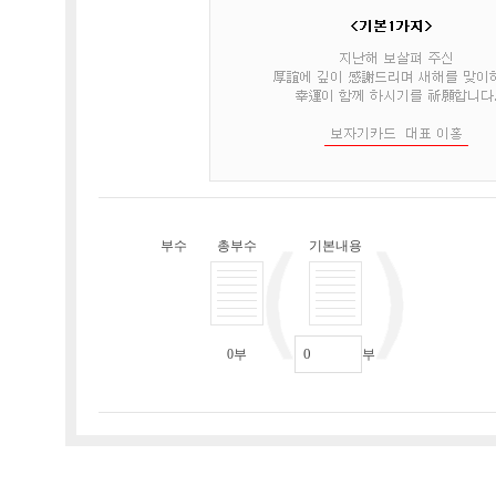
부수
총부수
기본내용
0
부
부