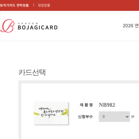
보자기카드 연하장몰
청첩장몰
2026 
카드선택
NB982
제 품 명
신청부수
부