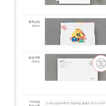
봉투삽입
서비스
발송대행
서비스
기타편집
전달사항