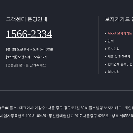
고객센터 운영안내
보자기카드 
1566-2334
About 보자기카드
연혁
오시는길
[평 일] 오전 9시 ~ 오후 5시 30분
제휴 및 협찬문의
[토요일] 오전 9시 ~ 오후 12시
협력업체 등록 / 
[공휴일] 문의를 남겨주세요
입사지원
(주)비플스
대표이사 이왕수
서울 중구 청구로4길 39 비플스빌딩 보자기카드
개인
/
/
/
사업자등록번호 199-81-00459
통신판매업신고 2017-서울중구-0268호
상표 제05584
/
/