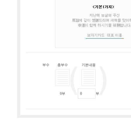
부수
총부수
기본내용
0
부
부