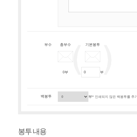
부수
총부수
기본봉투
0
부
부
백봉투
부
* 인쇄되지 않은 백봉투를 추가
봉투 내용