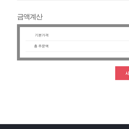
금액계산
기본가격
총 주문액