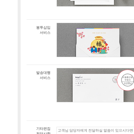
봉투삽입
서비스
발송대행
서비스
기타편집
전달사항