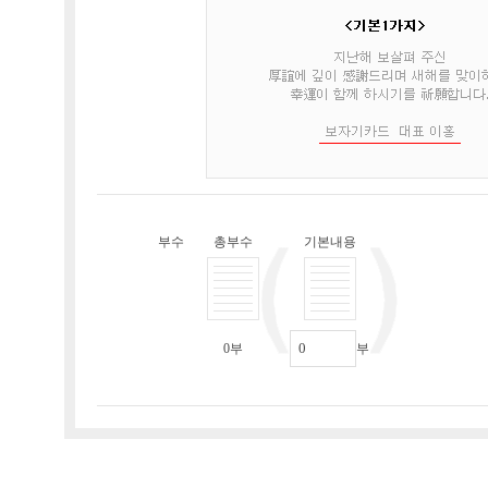
부수
총부수
기본내용
0
부
부