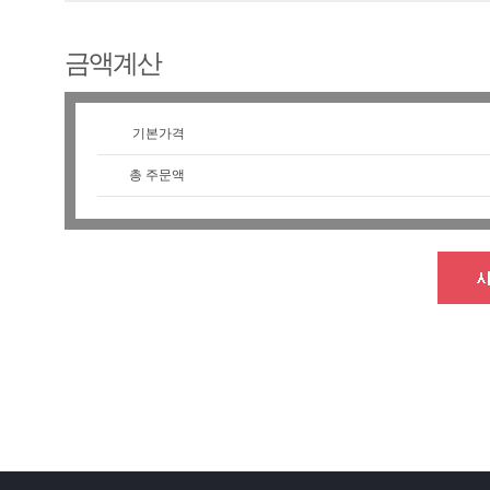
금액계산
기본가격
총 주문액