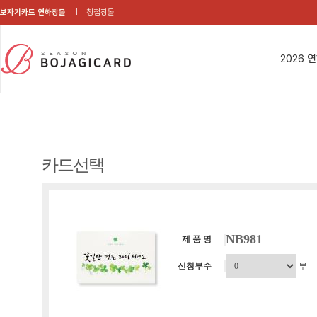
보자기카드 연하장몰
청첩장몰
2026 
카드선택
NB981
제 품 명
신청부수
부