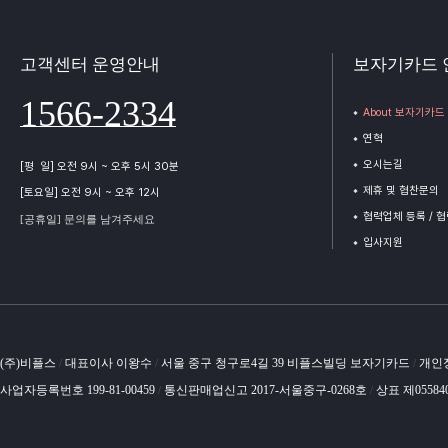
고객센터 운영안내
보자기카드 
1566-2334
About 보자기카드
연혁
오시는길
[평 일] 오전 9시 ~ 오후 5시 30분
제휴 및 협찬문의
[토요일] 오전 9시 ~ 오후 12시
협력업체 등록 / 
[공휴일] 문의를 남겨주세요
입사지원
(주)비플스
대표이사 이왕수
서울 중구 청구로4길 39 비플스빌딩 보자기카드
개인
/
/
/
사업자등록번호 199-81-00459
통신판매업신고 2017-서울중구-0268호
상표 제05584
/
/