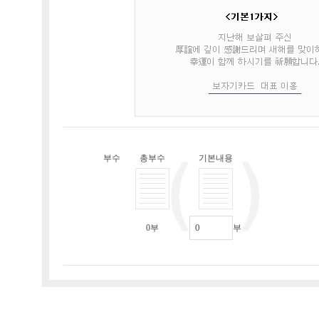
부수
총부수
기본내용
0
부
부