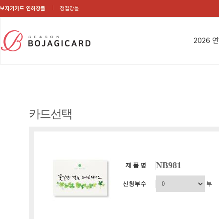
보자기카드 연하장몰
청첩장몰
2026 
카드선택
NB981
제 품 명
신청부수
부