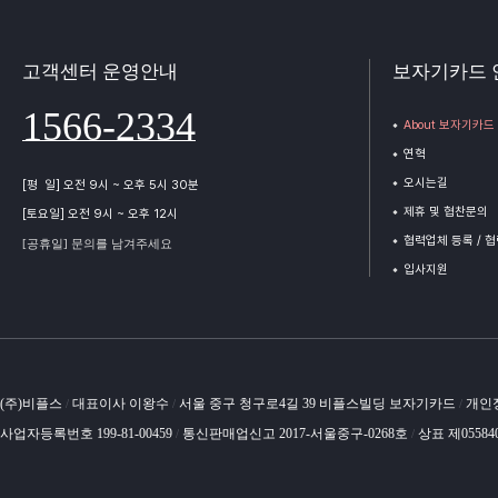
고객센터 운영안내
보자기카드 
1566-2334
About 보자기카드
연혁
오시는길
[평 일] 오전 9시 ~ 오후 5시 30분
제휴 및 협찬문의
[토요일] 오전 9시 ~ 오후 12시
협력업체 등록 / 
[공휴일] 문의를 남겨주세요
입사지원
(주)비플스
대표이사 이왕수
서울 중구 청구로4길 39 비플스빌딩 보자기카드
개인
/
/
/
사업자등록번호 199-81-00459
통신판매업신고 2017-서울중구-0268호
상표 제05584
/
/