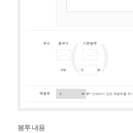
부수
총부수
기본봉투
0
부
부
백봉투
부
* 인쇄되지 않은 백봉투를 추가
봉투 내용