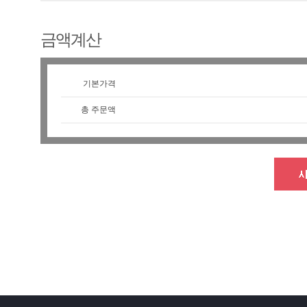
금액계산
기본가격
총 주문액