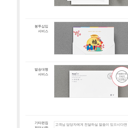
봉투삽입
서비스
발송대행
서비스
기타편집
전달사항