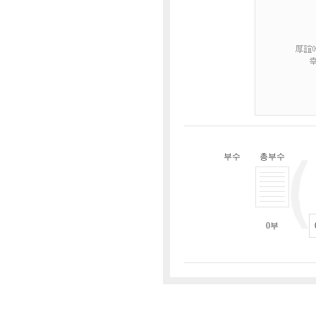
부수
총부수
0
부