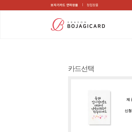
보자기카드 연하장몰
청첩장몰
카드선택
제 
신청