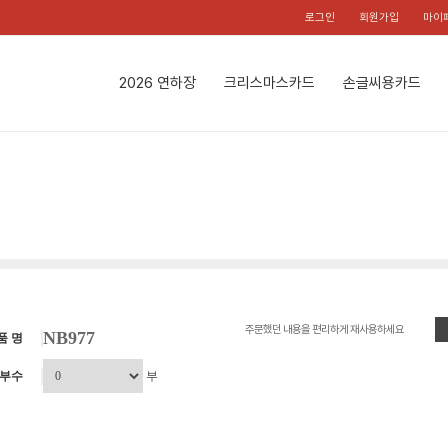
로그인
회원가입
마이
2026 연하장
크리스마스카드
손글씨용카드
주문했던 내용을 편리하게 재사용하세요
NB977
품 명
부수
부