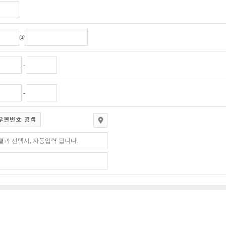
@
-
-