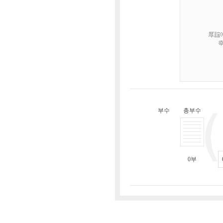
부수
총부수
0
부