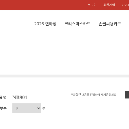
로그인
회원가입
마이
2026 연하장
크리스마스카드
손글씨용카드
주문했던 내용을 편리하게 재사용하세요
NB901
품 명
부수
부