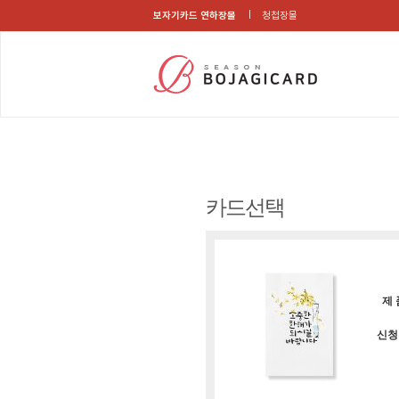
보자기카드 연하장몰
청첩장몰
카드선택
제 
신청