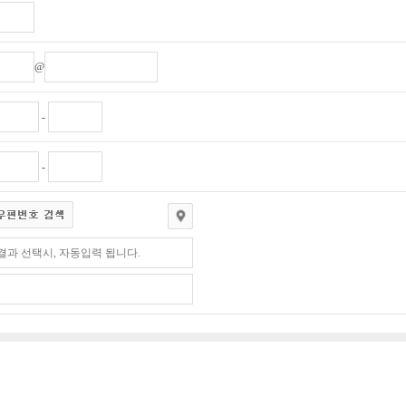
@
-
-