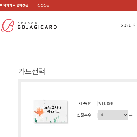
보자기카드 연하장몰
청첩장몰
2026 
카드선택
NB898
제 품 명
신청부수
부