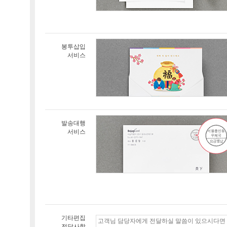
봉투삽입
서비스
발송대행
서비스
기타편집
전달사항