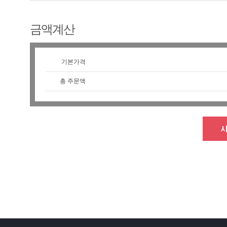
금액계산
기본가격
총 주문액