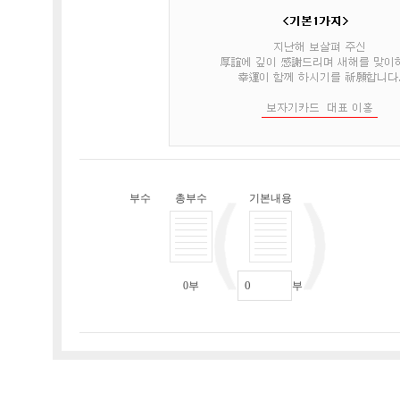
부수
총부수
기본내용
0
부
부