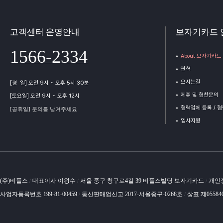
고객센터 운영안내
보자기카드 
1566-2334
About 보자기카드
연혁
오시는길
[평 일] 오전 9시 ~ 오후 5시 30분
제휴 및 협찬문의
[토요일] 오전 9시 ~ 오후 12시
협력업체 등록 / 
[공휴일] 문의를 남겨주세요
입사지원
(주)비플스
대표이사 이왕수
서울 중구 청구로4길 39 비플스빌딩 보자기카드
개인
/
/
/
사업자등록번호 199-81-00459
통신판매업신고 2017-서울중구-0268호
상표 제05584
/
/