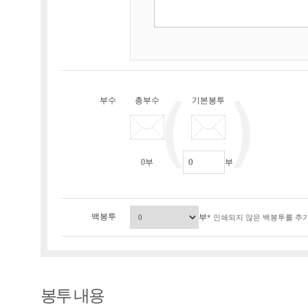
부수
총부수
기본봉투
0
부
부
백봉투
부
* 인쇄되지 않은 백봉투를 추가
봉투 내용