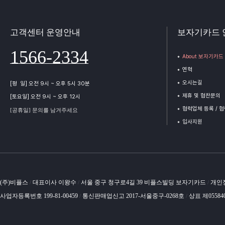
고객센터 운영안내
보자기카드 
1566-2334
About 보자기카드
연혁
오시는길
[평 일] 오전 9시 ~ 오후 5시 30분
제휴 및 협찬문의
[토요일] 오전 9시 ~ 오후 12시
협력업체 등록 / 
[공휴일] 문의를 남겨주세요
입사지원
(주)비플스
대표이사 이왕수
서울 중구 청구로4길 39 비플스빌딩 보자기카드
개인
/
/
/
사업자등록번호 199-81-00459
통신판매업신고 2017-서울중구-0268호
상표 제05584
/
/