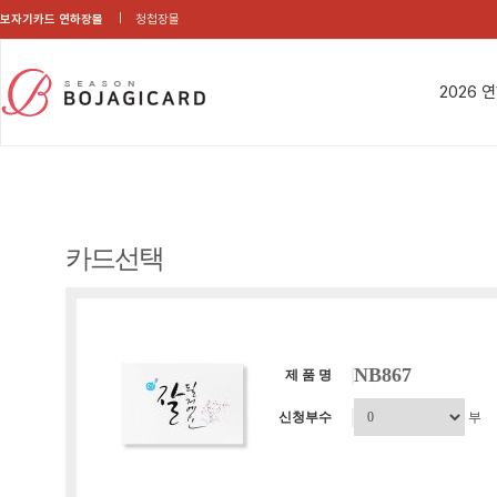
보자기카드 연하장몰
청첩장몰
2026 
카드선택
NB867
제 품 명
신청부수
부