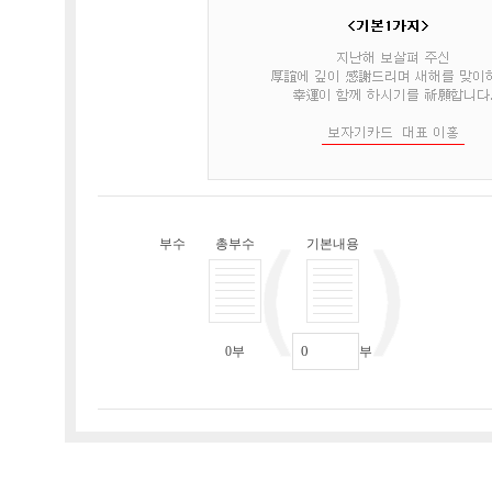
부수
총부수
기본내용
0
부
부