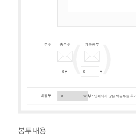
부수
총부수
기본봉투
0
부
부
백봉투
부
* 인쇄되지 않은 백봉투를 추가
봉투 내용