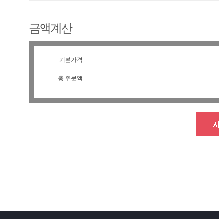
금액계산
기본가격
총 주문액