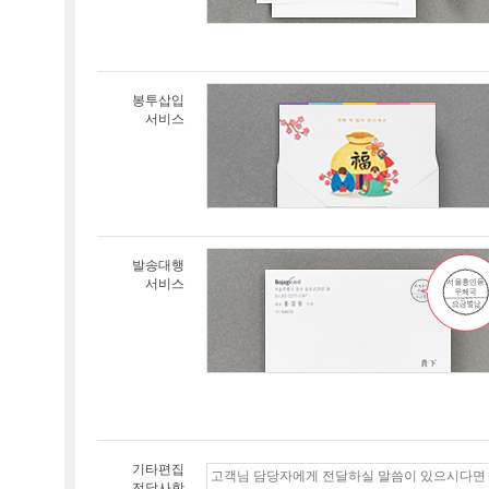
봉투삽입
서비스
발송대행
서비스
기타편집
전달사항