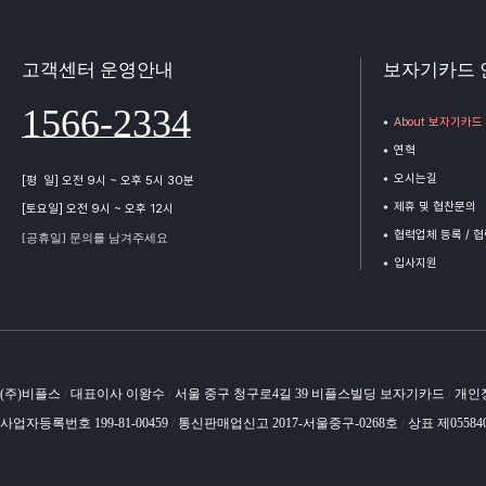
고객센터 운영안내
보자기카드 
1566-2334
About 보자기카드
연혁
오시는길
[평 일] 오전 9시 ~ 오후 5시 30분
제휴 및 협찬문의
[토요일] 오전 9시 ~ 오후 12시
협력업체 등록 / 
[공휴일] 문의를 남겨주세요
입사지원
(주)비플스
대표이사 이왕수
서울 중구 청구로4길 39 비플스빌딩 보자기카드
개인
/
/
/
사업자등록번호 199-81-00459
통신판매업신고 2017-서울중구-0268호
상표 제05584
/
/