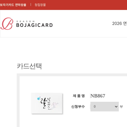
보자기카드 연하장몰
청첩장몰
2026 
카드선택
NB867
제 품 명
신청부수
부