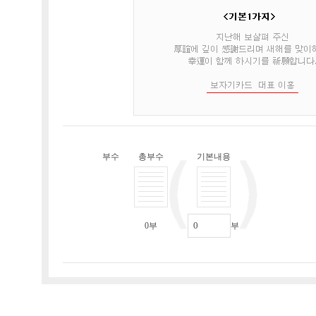
부수
총부수
기본내용
0
부
부