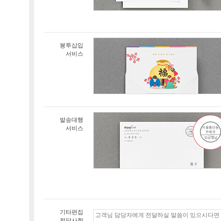
봉투삽입
서비스
발송대행
서비스
기타편집
전달사항