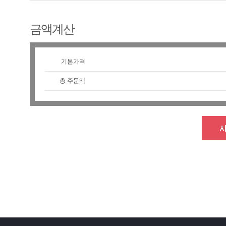
금액계산
기본가격
총 주문액