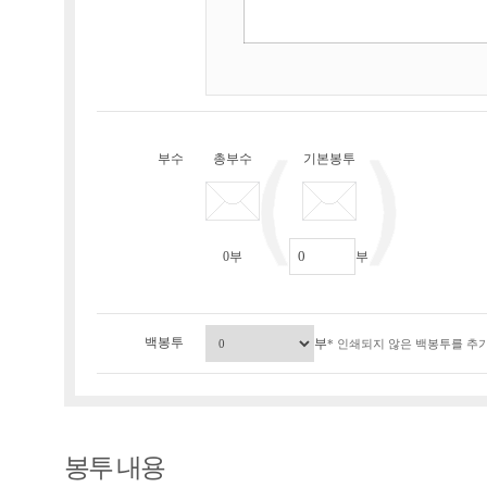
부수
총부수
기본봉투
0
부
부
백봉투
부
* 인쇄되지 않은 백봉투를 추가
봉투 내용