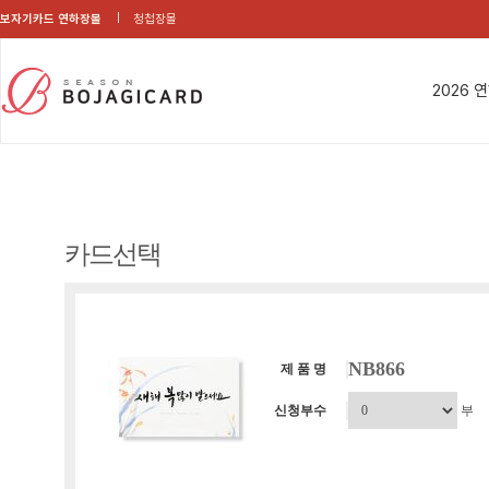
보자기카드 연하장몰
청첩장몰
2026 
카드선택
NB866
제 품 명
신청부수
부