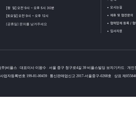
오시는길
[평 일] 오전 9시 ~ 오후 5시 30분
제휴 및 협찬문의
[토요일] 오전 9시 ~ 오후 12시
협력업체 등록 / 
[공휴일] 문의를 남겨주세요
입사지원
(주)비플스
대표이사 이왕수
서울 중구 청구로4길 39 비플스빌딩 보자기카드
개인
/
/
/
사업자등록번호 199-81-00459
통신판매업신고 2017-서울중구-0268호
상표 제05584
/
/