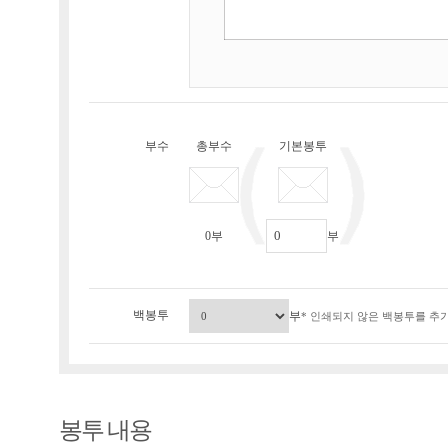
부수
총부수
기본봉투
0
부
부
백봉투
부
* 인쇄되지 않은 백봉투를 추가
봉투 내용