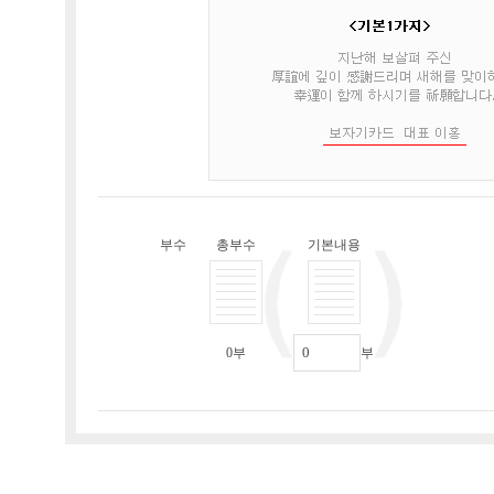
부수
총부수
기본내용
0
부
부