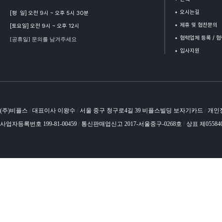
오시는길
[평 일] 오전 9시 ~ 오후 5시 30분
제휴 및 협찬문의
[토요일] 오전 9시 ~ 오후 12시
협력업체 등록 / 
[공휴일] 문의를 남겨주세요
입사지원
(주)비플스
대표이사 이왕수
서울 중구 청구로4길 39 비플스빌딩 보자기카드
개인
/
/
/
사업자등록번호 199-81-00459
통신판매업신고 2017-서울중구-0268호
상표 제05584
/
/