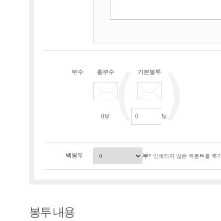
부수
총부수
기본봉투
0
부
부
백봉투
부
* 인쇄되지 않은 백봉투를 추가
봉투 내용