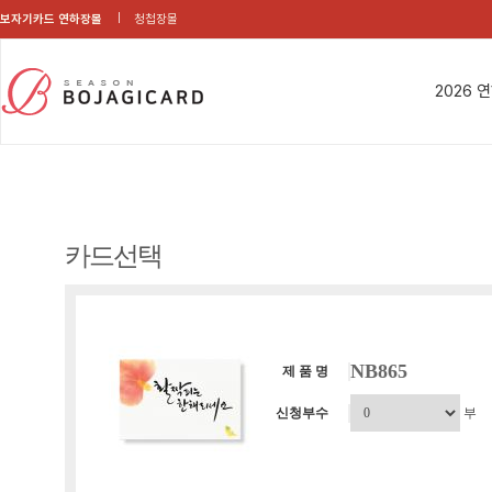
보자기카드 연하장몰
청첩장몰
2026 
카드선택
NB865
제 품 명
신청부수
부