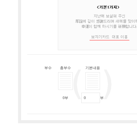
부수
총부수
기본내용
0
부
부