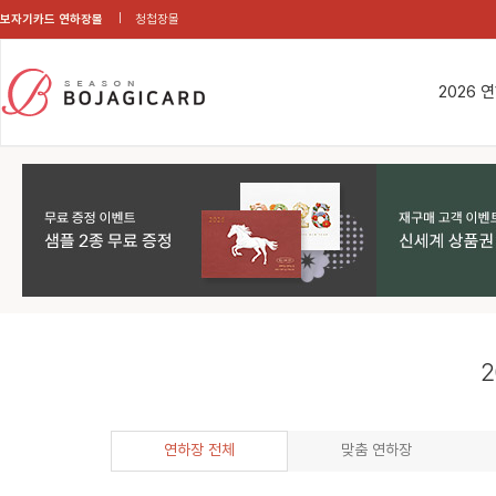
보자기카드 연하장몰
청첩장몰
2026 
2
연하장 전체
맞춤 연하장