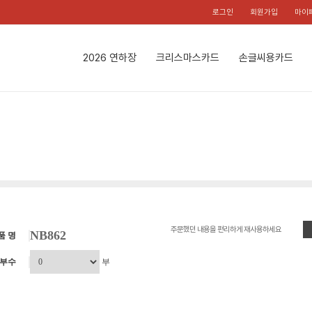
로그인
회원가입
마이
2026 연하장
크리스마스카드
손글씨용카드
주문했던 내용을 편리하게 재사용하세요
NB862
품 명
부수
부