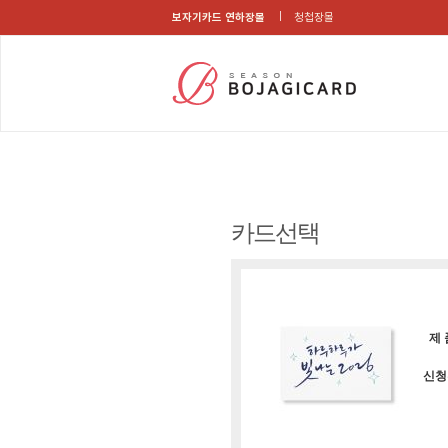
보자기카드 연하장몰
청첩장몰
카드선택
제 
신청