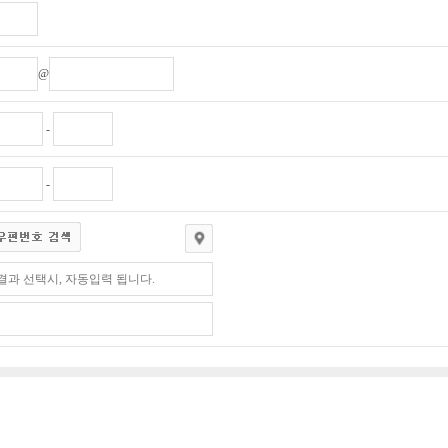
@
-
-