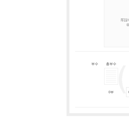
부수
총부수
0
부