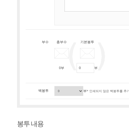
부수
총부수
기본봉투
0
부
부
백봉투
부
* 인쇄되지 않은 백봉투를 추가
봉투 내용