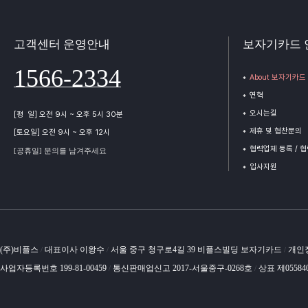
고객센터 운영안내
보자기카드 
1566-2334
About 보자기카드
연혁
오시는길
[평 일] 오전 9시 ~ 오후 5시 30분
제휴 및 협찬문의
[토요일] 오전 9시 ~ 오후 12시
협력업체 등록 / 
[공휴일] 문의를 남겨주세요
입사지원
(주)비플스
대표이사 이왕수
서울 중구 청구로4길 39 비플스빌딩 보자기카드
개인
/
/
/
사업자등록번호 199-81-00459
통신판매업신고 2017-서울중구-0268호
상표 제05584
/
/