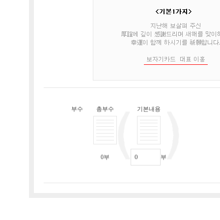
부수
총부수
기본내용
0
부
부