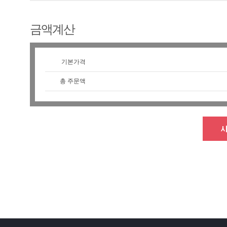
금액계산
기본가격
총 주문액