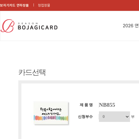
보자기카드 연하장몰
청첩장몰
2026 
카드선택
NB855
제 품 명
신청부수
부