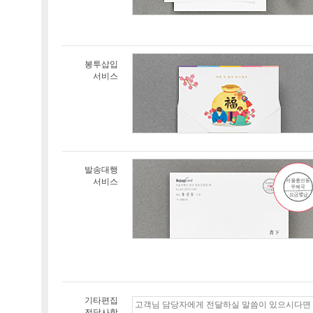
봉투삽입
서비스
발송대행
서비스
기타편집
전달사항