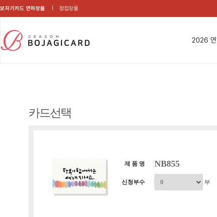
보자기카드 연하장몰
청첩장몰
2026 
카드선택
NB855
제 품 명
신청부수
부