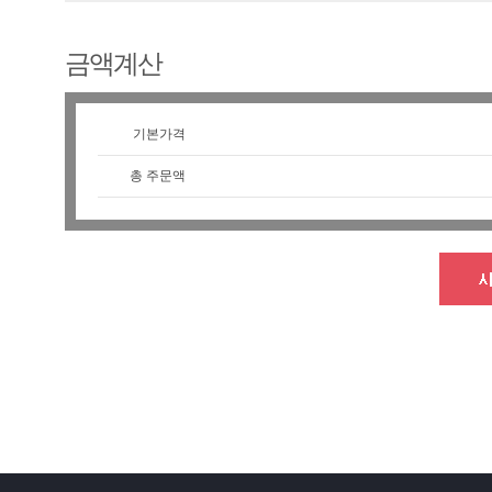
금액계산
기본가격
총 주문액