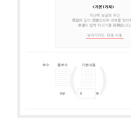
부수
총부수
기본내용
0
부
부