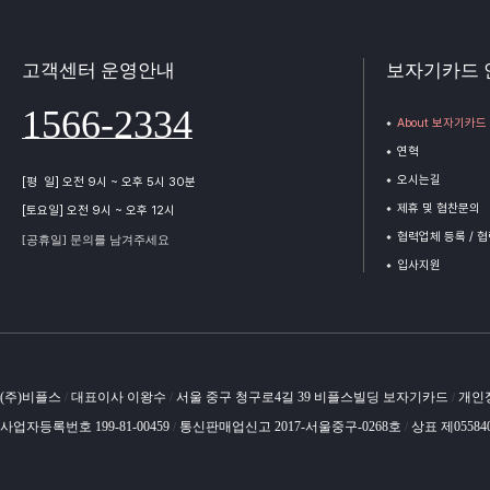
고객센터 운영안내
보자기카드 
1566-2334
About 보자기카드
연혁
오시는길
[평 일] 오전 9시 ~ 오후 5시 30분
제휴 및 협찬문의
[토요일] 오전 9시 ~ 오후 12시
협력업체 등록 / 
[공휴일] 문의를 남겨주세요
입사지원
(주)비플스
대표이사 이왕수
서울 중구 청구로4길 39 비플스빌딩 보자기카드
개인
/
/
/
사업자등록번호 199-81-00459
통신판매업신고 2017-서울중구-0268호
상표 제05584
/
/