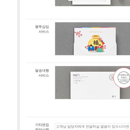
봉투삽입
서비스
발송대행
서비스
기타편집
전달사항