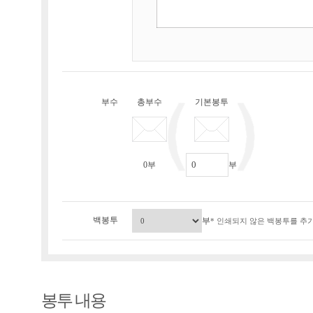
부수
총부수
기본봉투
0
부
부
백봉투
부
* 인쇄되지 않은 백봉투를 추가
봉투 내용