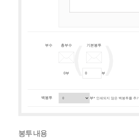
부수
총부수
기본봉투
0
부
부
백봉투
부
* 인쇄되지 않은 백봉투를 추가
봉투 내용