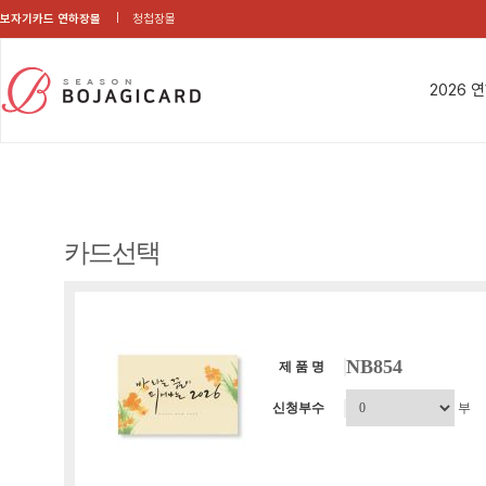
보자기카드 연하장몰
청첩장몰
2026 
카드선택
NB854
제 품 명
신청부수
부