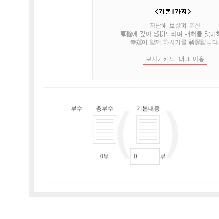
부수
총부수
기본내용
0
부
부