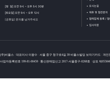
오시는길
[평 일] 오전 9시 ~ 오후 5시 30분
제휴 및 협찬문의
[토요일] 오전 9시 ~ 오후 12시
협력업체 등록 / 
[공휴일] 문의를 남겨주세요
입사지원
(주)비플스
대표이사 이왕수
서울 중구 청구로4길 39 비플스빌딩 보자기카드
개인
/
/
/
사업자등록번호 199-81-00459
통신판매업신고 2017-서울중구-0268호
상표 제05584
/
/