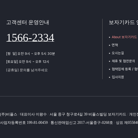
고객센터 운영안내
보자기카드 
1566-2334
About 보자기카드
연혁
오시는길
[평 일] 오전 9시 ~ 오후 5시 30분
제휴 및 협찬문의
[토요일] 오전 9시 ~ 오후 12시
협력업체 등록 / 
[공휴일] 문의를 남겨주세요
입사지원
(주)비플스
대표이사 이왕수
서울 중구 청구로4길 39 비플스빌딩 보자기카드
개인
/
/
/
사업자등록번호 199-81-00459
통신판매업신고 2017-서울중구-0268호
상표 제05584
/
/