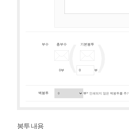
부수
총부수
기본봉투
0
부
부
백봉투
부
* 인쇄되지 않은 백봉투를 추가
봉투 내용