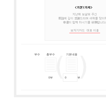
부수
총부수
기본내용
0
부
부