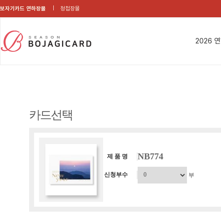
보자기카드 연하장몰
청첩장몰
2026 
카드선택
NB774
제 품 명
신청부수
부