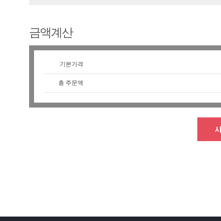
금액계산
기본가격
총 주문액