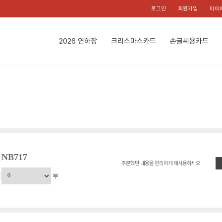
로그인
회원가입
마이
2026 연하장
크리스마스카드
손글씨용카드
NB717
주문했던 내용을 편리하게 재사용하세요
부