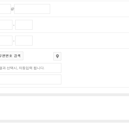
@
-
-