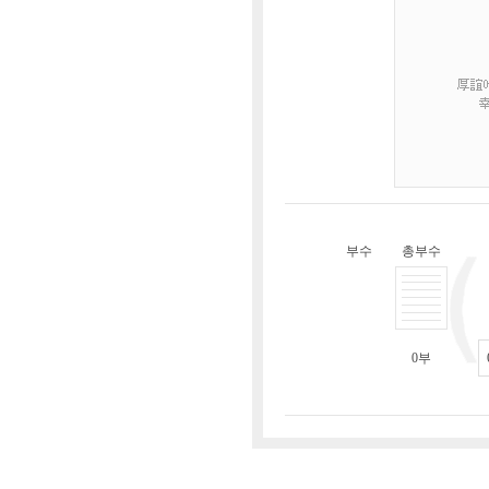
부수
총부수
0
부