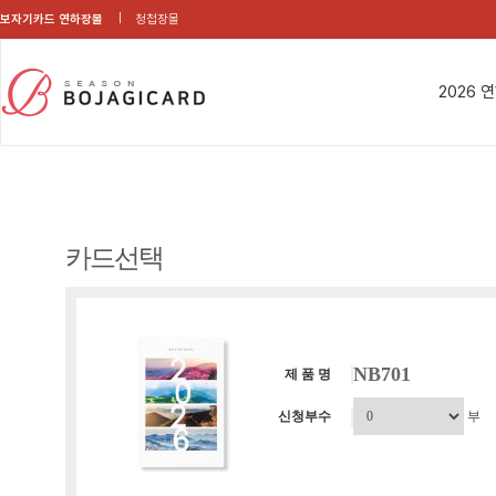
보자기카드 연하장몰
청첩장몰
2026 
카드선택
NB701
제 품 명
신청부수
부