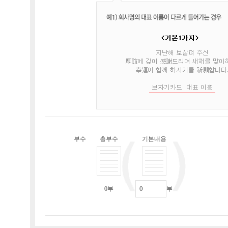
부수
총부수
기본내용
0
부
부