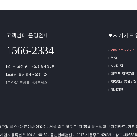
고객센터 운영안내
보자기카드 
1566-2334
About 보자기카드
연혁
오시는길
[평 일] 오전 9시 ~ 오후 5시 30분
제휴 및 협찬문의
[토요일] 오전 9시 ~ 오후 12시
협력업체 등록 / 
[공휴일] 문의를 남겨주세요
입사지원
(주)비플스
대표이사 이왕수
서울 중구 청구로4길 39 비플스빌딩 보자기카드
개인
/
/
/
사업자등록번호 199-81-00459
통신판매업신고 2017-서울중구-0268호
상표 제05584
/
/