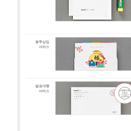
봉투삽입
서비스
발송대행
서비스