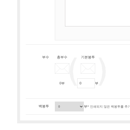
부수
총부수
기본봉투
0
부
부
백봉투
부
* 인쇄되지 않은 백봉투를 추가