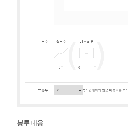
부수
총부수
기본봉투
0
부
부
백봉투
부
* 인쇄되지 않은 백봉투를 추가
봉투 내용