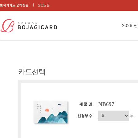
보자기카드 연하장몰
청첩장몰
2026 
카드선택
NB697
제 품 명
신청부수
부