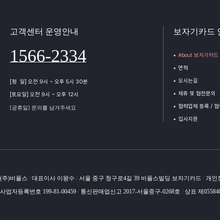
고객센터 운영안내
보자기카드 
1566-2334
About 보자기카드
연혁
오시는길
[평 일] 오전 9시 ~ 오후 5시 30분
제휴 및 협찬문의
[토요일] 오전 9시 ~ 오후 12시
협력업체 등록 / 
[공휴일] 문의를 남겨주세요
입사지원
(주)비플스
대표이사 이왕수
서울 중구 청구로4길 39 비플스빌딩 보자기카드
개인
/
/
/
사업자등록번호 199-81-00459
통신판매업신고 2017-서울중구-0268호
상표 제05584
/
/