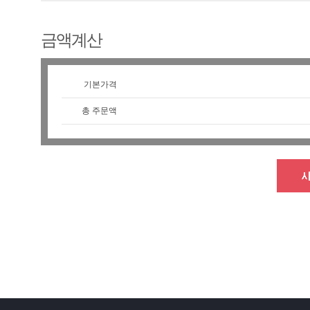
금액계산
기본가격
총 주문액