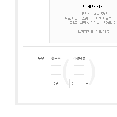
부수
총부수
기본내용
0
부
부