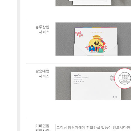
봉투삽입
서비스
발송대행
서비스
기타편집
전달사항