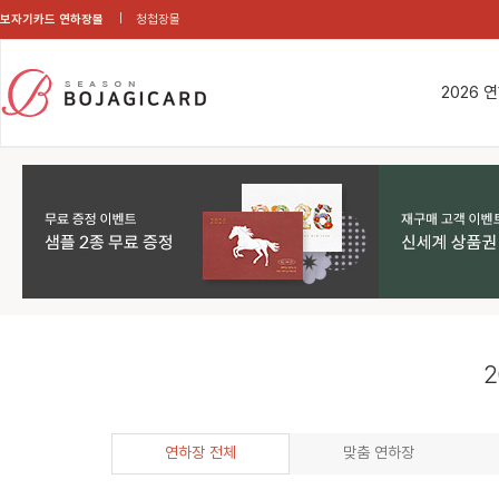
보자기카드 연하장몰
청첩장몰
2026 
2
연하장 전체
맞춤 연하장