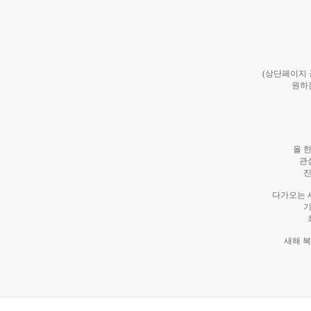
(상단페이지
원하
올 
관
진
다가오는 
기
새해 복