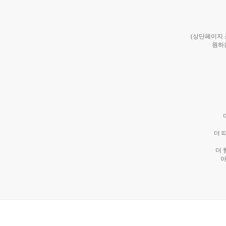
(상단페이지
원하
더 
더 
아