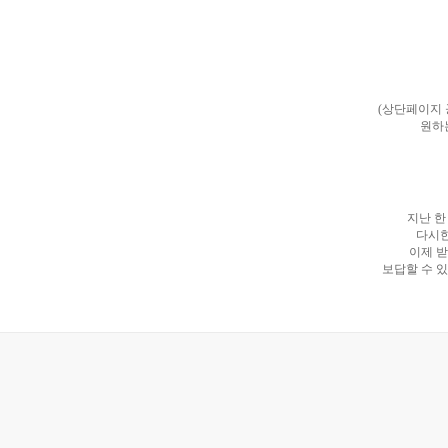
(상단페이지
원하
지난 한
다시한
이제 받
보답할 수 있