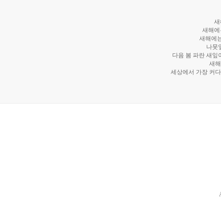
새
새해에
새해에는
나뭇
다음 봄 파란 새잎
새해
세상에서 가장 커다