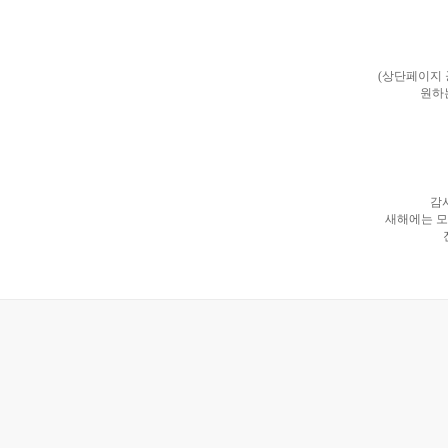
(상단페이지
원하
감
새해에는 모