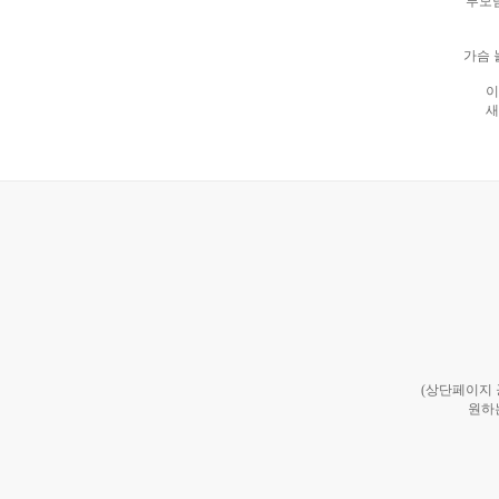
부모
가슴 
이
새
(상단페이지
원하