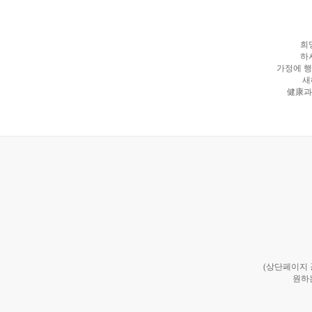
희
하
가정에 행
새
健康과 
(상단페이지
원하