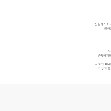
(상단페이지
원하
다
부족하지만
새해엔 바라
가정에 행