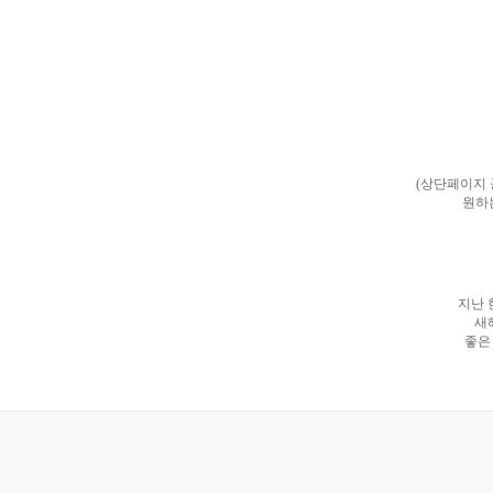
(상단페이지
원하
지난 
새
좋은