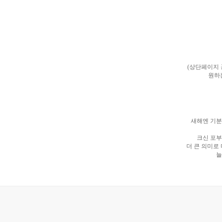
(상단페이지
원하
새해엔 기분
크신 포부
더 큰 의미로
늘