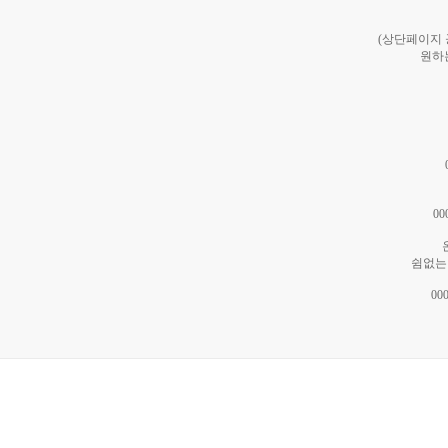
(상단페이지
원하
0
쉼없는 
0