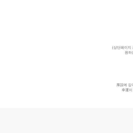
(상단페이지
원하
厚誼에 깊
幸運이