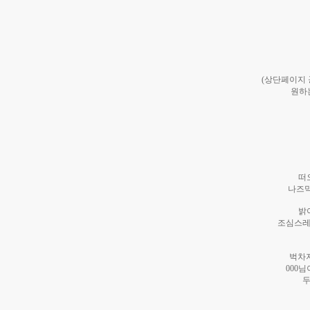
(상단페이지
원하
떠
나즈막
밝
조심스레
벅차
000
두