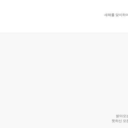
새해를 맞이하여
밝아오는
뜻하신 모