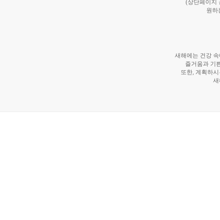
(상단페이지
원하
새해에는 건강 속
즐거움과 기쁜
또한, 계획하시
새