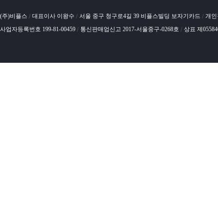
(주)비플스
대표이사 이왕수
서울 중구 청구로4길 39 비플스빌딩 보자기카드
개인
/
/
/
사업자등록번호 199-81-00459
통신판매업신고 2017-서울중구-0268호
상표 제0558
/
/