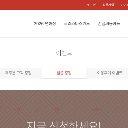
로그인
회원가입
마이
2026 연하장
크리스마스카드
손글씨용카드
이벤트
재주문 고객 증정
샘플 증정
이용후기 이벤트