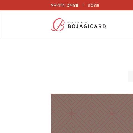
보자기카드 연하장몰
청첩장몰