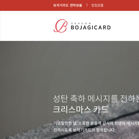
보자기카드 연하장몰
청첩장몰