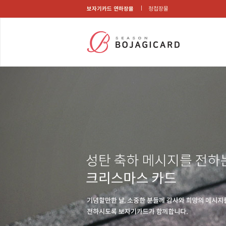
보자기카드 연하장몰
청첩장몰