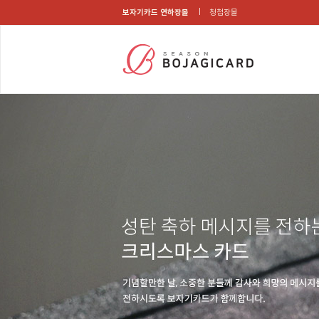
보자기카드 연하장몰
청첩장몰