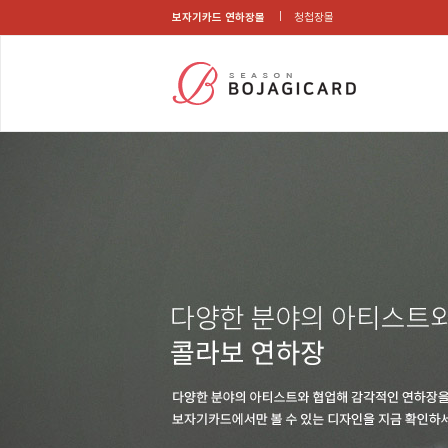
보자기카드 연하장몰
청첩장몰