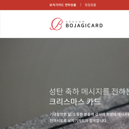
보자기카드 연하장몰
청첩장몰