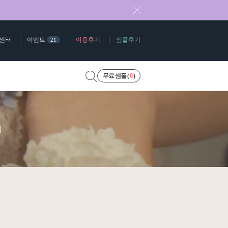
센터
이벤트
이용후기
샘플후기
21
무료 샘플 (
0
)
다