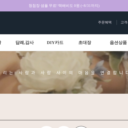
청첩장 샘플 무료! 택배비도 0원 (~8/31까지)
주문혜택
고객
상
답례,감사
DIY카드
초대장
옵션상품
우리는 사람과 사람 사이의 마음을 연결합니