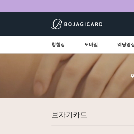
청첩장
모바일
웨딩영
보자기카드