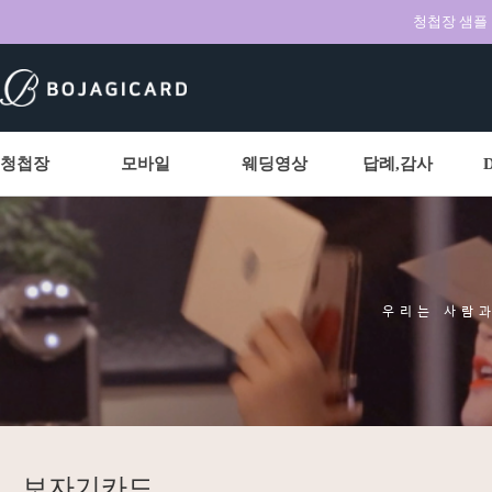
청첩장 샘플 무
청첩장
모바일
웨딩영상
답례,감사
우리는 사람
보자기카드