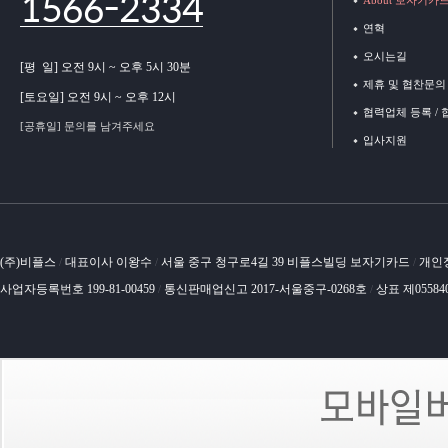
1566-2334
About 보자기카
연혁
오시는길
[평 일] 오전 9시 ~ 오후 5시 30분
제휴 및 협찬문의
[토요일] 오전 9시 ~ 오후 12시
협력업체 등록 /
[공휴일] 문의를 남겨주세요
입사지원
(주)비플스
대표이사 이왕수
서울 중구 청구로4길 39 비플스빌딩 보자기카드
개인
/
/
/
사업자등록번호 199-81-00459
통신판매업신고 2017-서울중구-0268호
상표 제05584
/
/