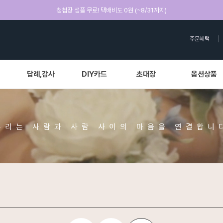
청첩장 샘플 무료! 택배비도 0원 (~8/31까지)
주문혜택
답례,감사
DIY카드
초대장
옵션상품
우리는 사람과 사람 사이의 마음을 연결합니