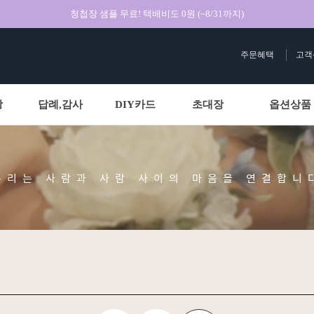
청첩장 샘플 무료! 택배비도 0원 (~8/31까지)
주문혜택
고객
상
답례,감사
DIY카드
초대장
옵션상품
우리는 사람과 사람 사이의 마음을 연결합니