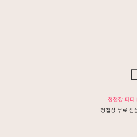
청첩장 파티 I
청첩장 무료 샘