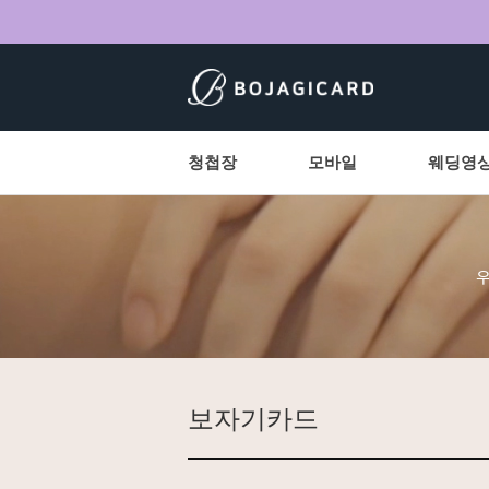
청첩장
모바일
웨딩영
보자기카드