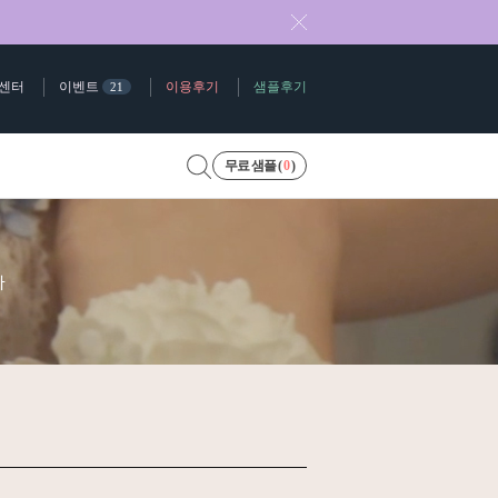
센터
이벤트
이용후기
샘플후기
21
무료 샘플 (
0
)
다