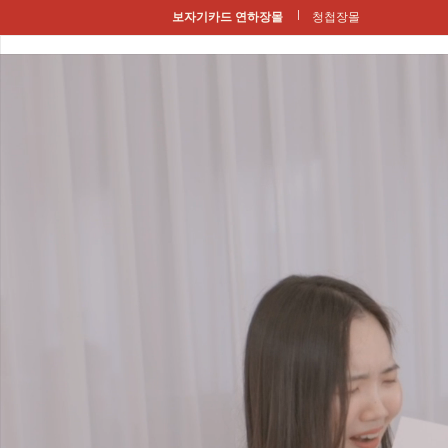
보자기카드 연하장몰
청첩장몰