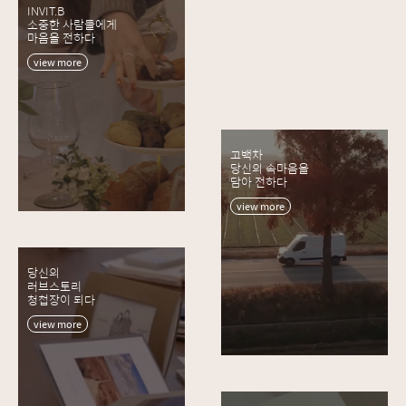
INVIT.B
소중한 사람들에게
마음을 전하다
view more
고백차
당신의 속마음을
담아 전하다
view more
당신의
러브스토리
청첩장이 되다
view more