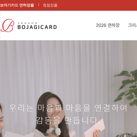
보자기카드 연하장몰
청첩장몰
2026 연하장
크리
우리는 마음과 마음을 연결하여
감동을 만듭니다.