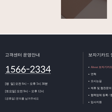
고객센터 운영안내
보자기카드 
1566-2334
About 보자기카
연혁
오시는길
[평 일] 오전 9시 ~ 오후 5시 30분
제휴 및 협찬문의
[토요일] 오전 9시 ~ 오후 12시
협력업체 등록 /
[공휴일] 문의를 남겨주세요
입사지원