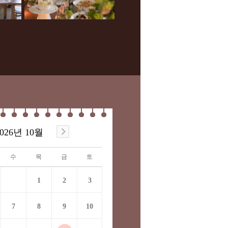
026
년
10
월
수
목
금
토
1
2
3
7
8
9
10