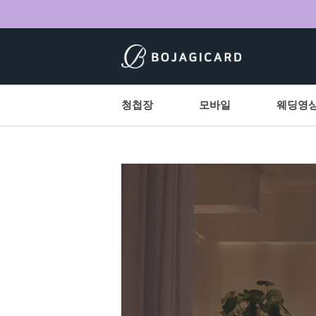
청첩장
모바일
웨딩영