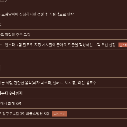
 모임날짜에 신청하시면 선정 후 개별적으로 연락
료
드 청첩장 주문 고객
드 인스타그램 팔로우, 지정 게시물에 좋아요, 댓글을 작성하신 고객 우선 선정
인스타
내
블 세팅, 간단한 음식(피자, 파스타, 샐러드, 치즈 등), 와인, 음료수
시부터 8시까지
명에서 최대 8명
 청구로 4길 39, 비플스빌딩 5층
지도보기