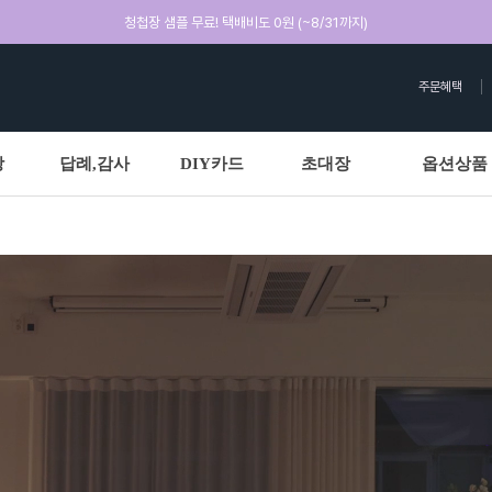
청첩장 샘플 무료! 택배비도 0원 (~8/31까지)
주문혜택
상
답례,감사
DIY카드
초대장
옵션상품