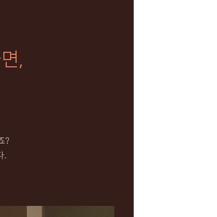
면,
죠?
.