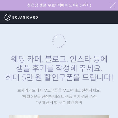
청첩장 샘플 무료! 택배비도 0원 (~8/31)