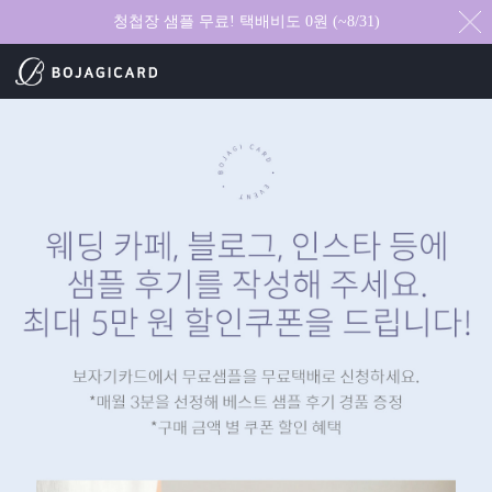
청첩장 샘플 무료! 택배비도 0원 (~8/31)