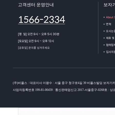
고객센터 운영안내
보자
1566-2334
Abou
연혁
오시는
[평 일] 오전 9시 ~ 오후 5시 30분
제휴 및
[토요일] 오전 9시 ~ 오후 12시
협력업체
[공휴일] 문의를 남겨주세요
입사지
(주)비플스
대표이사 이왕수
서울 중구 청구로4길 39 비플스빌딩 보자기
/
/
사업자등록번호 199-81-00459
통신판매업신고 2017-서울중구-0268호
상표
/
/