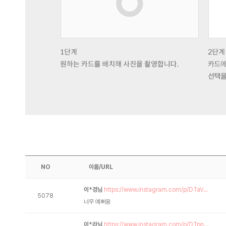
NO
이름/URL
이*경님
https://www.instagram.com/p/DTaV...
5078
너무 예뻐용
이*라님
https://www.instagram.com/p/DTpn...