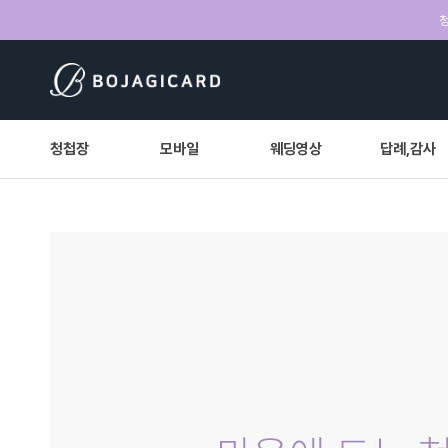
청
청첩장
모바일
웨딩영상
답례,감사