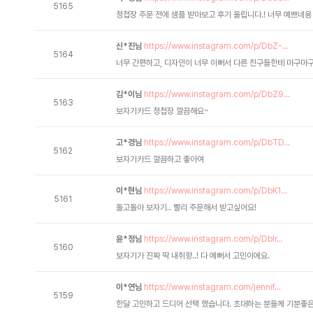
5165
청첩장 주문 전에 샘플 받아보고 후기 올립니다.! 너무 예쁘네용
신*진님
https://www.instagram.com/p/DbZ-...
5164
너무 간편하고, 디자인이 너무 이뻐서 다른 친구들한테 마구마
김*이님
https://www.instagram.com/p/DbZ9...
5163
보자기카드 청첩장 깔끔해요~
고*경님
https://www.instagram.com/p/DbTD...
5162
보자기카드 깔끔하고 좋아여
이*현님
https://www.instagram.com/p/DbK1...
5161
돌고돌아 보자기.. 빨리 주문해서 받고싶어요!
윤*정님
https://www.instagram.com/p/DbIr...
5160
보자기가 진짜 딱 내취향..! 다 예뻐서 고민이에요.
이*연님
https://www.instagram.com/jennif...
5159
한달 고민하고 드디어 선택 했습니다. 초대하는 분들께 기분좋은