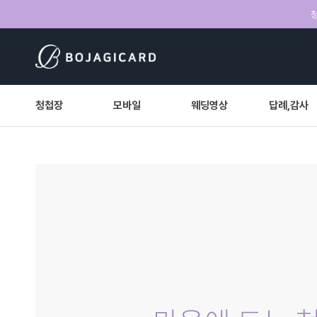
청
청첩장
모바일
웨딩영상
답례,감사