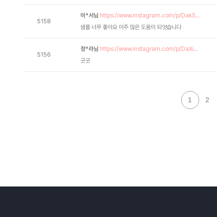
이*서님
https://www.instagram.com/p/DakS...
5158
샘플 너무 좋아요 아주 많은 도움이 되엇습니다
정*라님
https://www.instagram.com/p/DaXi...
5156
굿굿
1
2