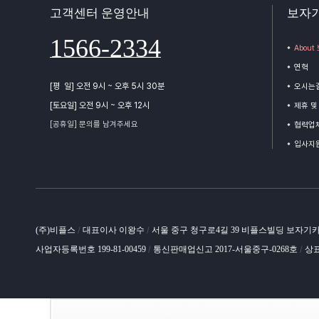
고객센터 운영안내
보자
1566-2334
Abou
연혁
[평 일] 오전 9시 ~ 오후 5시 30분
오시는
[토요일] 오전 9시 ~ 오후 12시
제휴 및
[공휴일] 문의를 남겨주세요
협력업체
입사지
(주)비플스
대표이사 이왕수
서울 중구 청구로4길 39 비플스빌딩 보자기
/
/
사업자등록번호 199-81-00459
통신판매업신고 2017-서울중구-0268호
상표
/
/