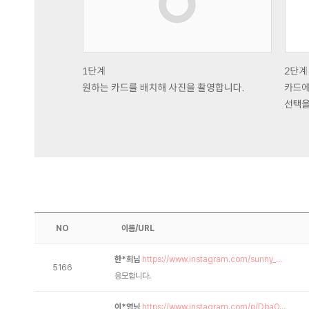
NO
이름/URL
한*희님
https://www.instagram.com/sunny_...
5166
응모합니다.
이*영님
https://www.instagram.com/p/DbaO...