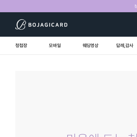
청
청첩장
모바일
웨딩영상
답례,감사