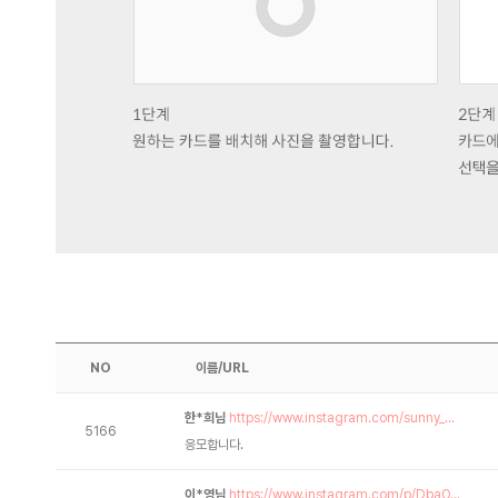
NO
이름/URL
한*희님
https://www.instagram.com/sunny_...
5166
응모합니다.
이*영님
https://www.instagram.com/p/DbaO...