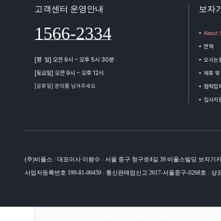
고객센터 운영안내
보자
1566-2334
Abou
연혁
[평 일] 오전 9시 ~ 오후 5시 30분
오시는
[토요일] 오전 9시 ~ 오후 12시
제휴 및
[공휴일] 문의를 남겨주세요
협력업체
입사지
(주)비플스
대표이사 이왕수
서울 중구 청구로4길 39 비플스빌딩 보자기
/
/
사업자등록번호 199-81-00459
통신판매업신고 2017-서울중구-0268호
상표
/
/