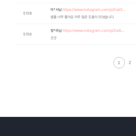
이*서님
https://www.instagram.com/p/DakS...
5158
샘플 너무 좋아요 아주 많은 도움이 되엇습니다
정*라님
https://www.instagram.com/p/DaXi...
5156
굿굿
1
2