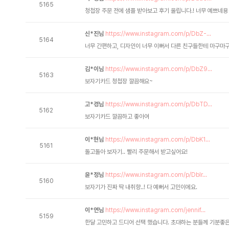
5165
청첩장 주문 전에 샘플 받아보고 후기 올립니다.! 너무 예쁘네용
신*진님
https://www.instagram.com/p/DbZ-...
5164
너무 간편하고, 디자인이 너무 이뻐서 다른 친구들한테 마구마
김*이님
https://www.instagram.com/p/DbZ9...
5163
보자기카드 청첩장 깔끔해요~
고*경님
https://www.instagram.com/p/DbTD...
5162
보자기카드 깔끔하고 좋아여
이*현님
https://www.instagram.com/p/DbK1...
5161
돌고돌아 보자기.. 빨리 주문해서 받고싶어요!
윤*정님
https://www.instagram.com/p/DbIr...
5160
보자기가 진짜 딱 내취향..! 다 예뻐서 고민이에요.
이*연님
https://www.instagram.com/jennif...
5159
한달 고민하고 드디어 선택 했습니다. 초대하는 분들께 기분좋은